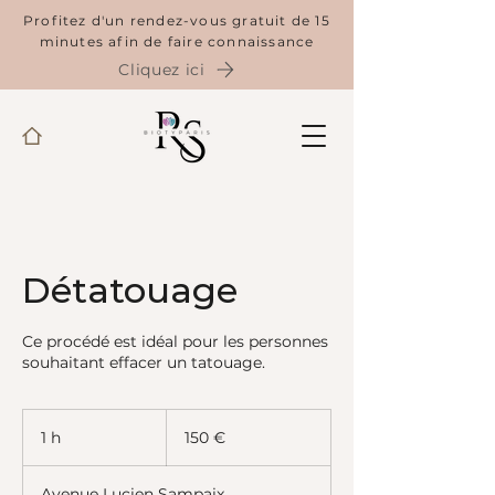
Profitez d'un rendez-vous gratuit de 15
minutes afin de faire connaissance
Cliquez ici
Détatouage
Ce procédé est idéal pour les personnes
souhaitant effacer un tatouage.
150
euros
1 h
1
150 €
Avenue Lucien Sampaix