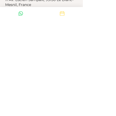
Mesnil, France
+33755101111
contact@bioty-paris.fr
contact@tricopigmentation-paris.fr
07 81 91 67 57
Paris
Le Blanc Mesnil