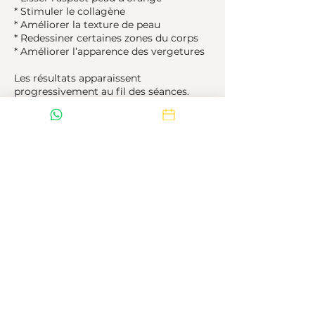
* Stimuler le collagène
* Améliorer la texture de peau
* Redessiner certaines zones du corps
* Améliorer l’apparence des vergetures
Les résultats apparaissent
progressivement au fil des séances.
Une cure de 4 à 6 séances espacées de
4 à 6 semaines est généralement
recommandée selon la zone traitée et
l’objectif souhaité.
Coordonnées
11 Av. Lucien Sampaix, 93150 Le Blanc-
Mesnil, France
+33755101111
contact@bioty-paris.fr