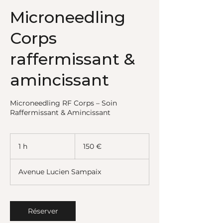
Microneedling
Corps
raffermissant &
amincissant
Microneedling RF Corps – Soin
Raffermissant & Amincissant
150
euros
1 h
1
150 €
Avenue Lucien Sampaix
Réserver