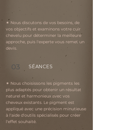
✶ Nous discutons de vos besoins, de
vos objectifs et examinons votre cuir
chevelu pour déterminer la meilleure
approche, puis l'experte vous remet un
devis.
03
SÉANCES
✶ Nous choisissons les pigments les
plus adaptés pour obtenir un résultat
naturel et harmonieux avec vos
cheveux existants. Le pigment est
appliqué avec une précision minutieuse
à l'aide d'outils spécialisés pour créer
l'effet souhaité.