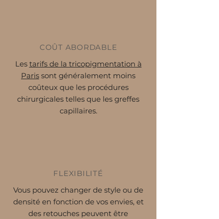
COÛT ABORDABLE
Les
tarifs de la tricopigmentation à
Paris
sont généralement moins
coûteux que les procédures
chirurgicales telles que les greffes
capillaires.
FLEXIBILITÉ
Vous pouvez changer de style ou de
densité en fonction de vos envies, et
des retouches peuvent être