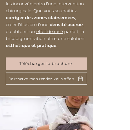
les inconvénients d'une intervention
chirurgicale. Que vous souhaitiez
corriger des zones clairsemées
,
créer l'illusion d'une
densité accrue
,
ou obtenir un
effet de rasé
parfait, la
tricopigmentation offre une solution
esthétique et pratique
.
Télécharger la brochure
Je réserve mon rendez-vous offert