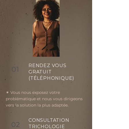
RENDEZ VOUS
01
GRATUIT
(TÉLÉPHONIQUE)
✶ Vous nous exposez votre
problématique et nous vous dirigeons
vers la solution la plus adaptée.
CONSULTATION
02
TRICHOLOGIE