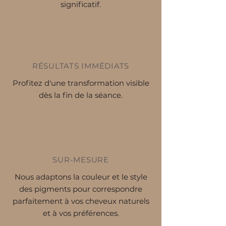
significatif.
RÉSULTATS IMMÉDIATS
Profitez d'une transformation visible
dès la fin de la séance.
SUR-MESURE
Nous adaptons la couleur et le style
des pigments pour correspondre
parfaitement à vos cheveux naturels
et à vos préférences.