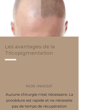
Les avantages de la
Tricopigmentation
NON INVASIF
Aucune chirurgie n'est nécessaire. La
procédure est rapide et ne nécessite
pas de temps de récupération