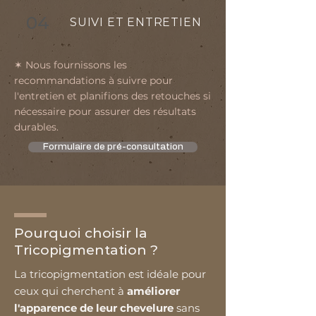
04
SUIVI ET ENTRETIEN
✶ Nous fournissons les
recommandations à suivre pour
l'entretien et planifions des retouches si
nécessaire pour assurer des résultats
durables.
Formulaire de pré-consultation
Pourquoi choisir la
Tricopigmentation ?
La tricopigmentation est idéale pour
ceux qui cherchent à
améliorer
l'apparence de leur chevelure
sans